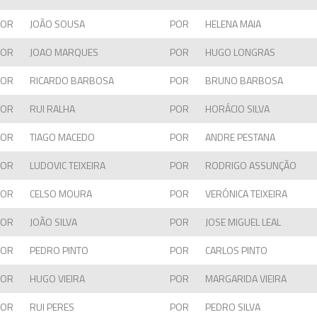
POR
JOÃO SOUSA
POR
HELENA MAIA
POR
JOAO MARQUES
POR
HUGO LONGRAS
POR
RICARDO BARBOSA
POR
BRUNO BARBOSA
POR
RUI RALHA
POR
HORÁCIO SILVA
POR
TIAGO MACEDO
POR
ANDRE PESTANA
POR
LUDOVIC TEIXEIRA
POR
RODRIGO ASSUNÇÃO
POR
CELSO MOURA
POR
VERÓNICA TEIXEIRA
POR
JOÃO SILVA
POR
JOSE MIGUEL LEAL
POR
PEDRO PINTO
POR
CARLOS PINTO
POR
HUGO VIEIRA
POR
MARGARIDA VIEIRA
POR
RUI PERES
POR
PEDRO SILVA