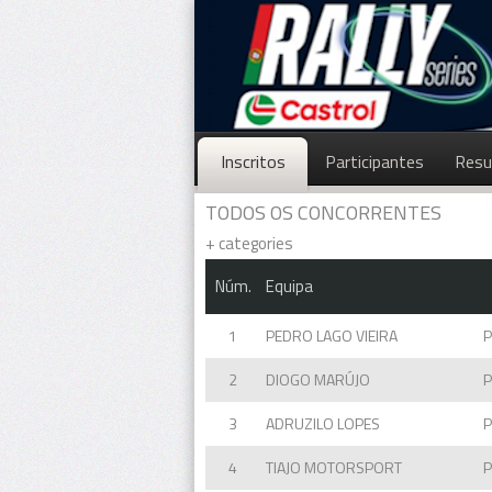
Inscritos
Participantes
Resu
TODOS OS CONCORRENTES
+
categories
Núm.
Equipa
1
PEDRO LAGO VIEIRA
2
DIOGO MARÚJO
3
ADRUZILO LOPES
4
TIAJO MOTORSPORT