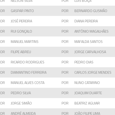
POR
NÉLSON SILVA
POR
LUIS BOIÇA
POR
GASPAR PINTO
POR
BERNARDO GUSMÃO
POR
JOSÉ PEREIRA
POR
DIANA PEREIRA
POR
RUI GONÇALO
POR
ANTÓNIO MAGALHÃES
POR
MANUEL MARTINS
POR
MAFALDA SANTOS
POR
FILIPE ABREU
POR
JORGE CARVALHOSA
POR
RICARDO RODRIGUES
POR
PEDRO DIAS
POR
DIAMANTINO FERREIRA
POR
CARLOS JORGE MENDES
POR
MANUEL ALVES COSTA
POR
NUNO CATARINO
POR
PEDRO SILVA
POR
JOAQUIM DUARTE
POR
JORGE SIMÃO
POR
BEATRIZ AGUIAR
POR
ANDRÉ ALMEIDA
POR
JOÃO FILIPE LIMA