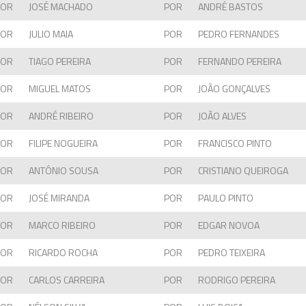
POR
JOSÉ MACHADO
POR
ANDRÉ BASTOS
POR
JULIO MAIA
POR
PEDRO FERNANDES
POR
TIAGO PEREIRA
POR
FERNANDO PEREIRA
POR
MIGUEL MATOS
POR
JOÃO GONÇALVES
POR
ANDRÉ RIBEIRO
POR
JOÃO ALVES
POR
FILIPE NOGUEIRA
POR
FRANCISCO PINTO
POR
ANTÓNIO SOUSA
POR
CRISTIANO QUEIROGA
POR
JOSÉ MIRANDA
POR
PAULO PINTO
POR
MARCO RIBEIRO
POR
EDGAR NOVOA
POR
RICARDO ROCHA
POR
PEDRO TEIXEIRA
POR
CARLOS CARREIRA
POR
RODRIGO PEREIRA