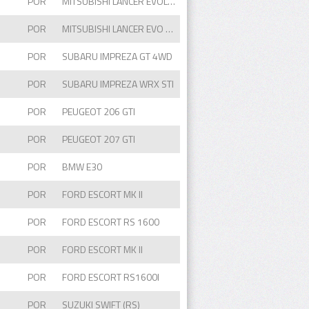
POR
MITSUBISHI LANCER EVOLUTION VI
POR
MITSUBISHI LANCER EVO VIII
POR
SUBARU IMPREZA GT 4WD
POR
SUBARU IMPREZA WRX STI
POR
PEUGEOT 206 GTI
POR
PEUGEOT 207 GTI
POR
BMW E30
POR
FORD ESCORT MK II
POR
FORD ESCORT RS 1600
POR
FORD ESCORT MK II
POR
FORD ESCORT RS1600I
POR
SUZUKI SWIFT (RS)