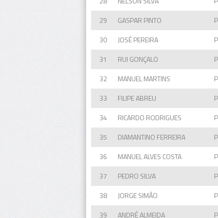
28
NÉLSON SILVA
29
GASPAR PINTO
30
JOSÉ PEREIRA
31
RUI GONÇALO
32
MANUEL MARTINS
33
FILIPE ABREU
34
RICARDO RODRIGUES
35
DIAMANTINO FERREIRA
36
MANUEL ALVES COSTA
37
PEDRO SILVA
38
JORGE SIMÃO
39
ANDRÉ ALMEIDA