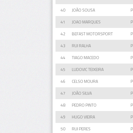
40
JOÃO SOUSA
41
JOAO MARQUES
42
BEFAST MOTORSPORT
43
RUI RALHA
44
TIAGO MACEDO
45
LUDOVIC TEIXEIRA
46
CELSO MOURA
47
JOÃO SILVA
48
PEDRO PINTO
49
HUGO VIEIRA
50
RUI PERES