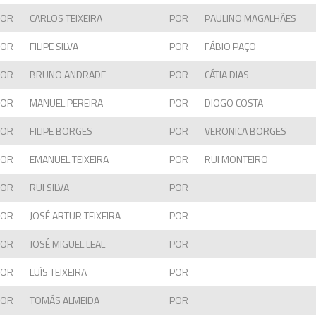
POR
CARLOS TEIXEIRA
POR
PAULINO MAGALHÃES
POR
FILIPE SILVA
POR
FÁBIO PAÇO
POR
BRUNO ANDRADE
POR
CÁTIA DIAS
POR
MANUEL PEREIRA
POR
DIOGO COSTA
POR
FILIPE BORGES
POR
VERONICA BORGES
POR
EMANUEL TEIXEIRA
POR
RUI MONTEIRO
POR
RUI SILVA
POR
POR
JOSÉ ARTUR TEIXEIRA
POR
POR
JOSÉ MIGUEL LEAL
POR
POR
LUÍS TEIXEIRA
POR
POR
TOMÁS ALMEIDA
POR