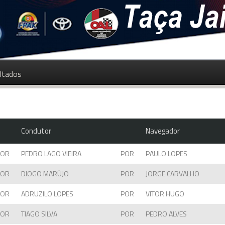
ltados
Condutor
Navegador
POR
PEDRO LAGO VIEIRA
POR
PAULO LOPES
POR
DIOGO MARÚJO
POR
JORGE CARVALHO
POR
ADRUZILO LOPES
POR
VITOR HUGO
POR
TIAGO SILVA
POR
PEDRO ALVES